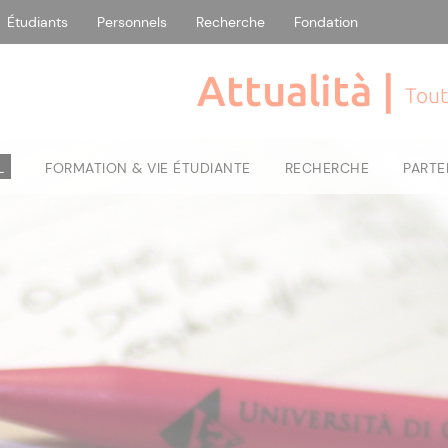
Étudiants
Personnels
Recherche
Fondation
Attualità |
Tout
L
FORMATION & VIE ÉTUDIANTE
RECHERCHE
PARTE