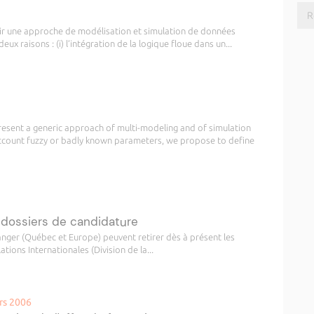
finir une approche de modélisation et simulation de données
x raisons : (i) l’intégration de la logique floue dans un...
 present a generic approach of multi-modeling and of simulation
account fuzzy or badly known parameters, we propose to define
es dossiers de candidature
ranger (Québec et Europe) peuvent retirer dès à présent les
ions Internationales (Division de la...
ars 2006