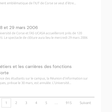
ment emblématique de l'IUT de Corse se veut d'être...
s 28 et 29 mars 2006
iversité de Corse et l'AS UCASA accueilleront près de 120
ti. Le spectacle de clôture aura lieu le mercredi 29 mars 2006
étiers et les carrières des fonctions
Corte
sence des étudiants sur le campus, la Réunion d'information sur
ues, prévue le 30 mars, est annulée. L'Université...
1
2
3
4
5
…
915
Suivant