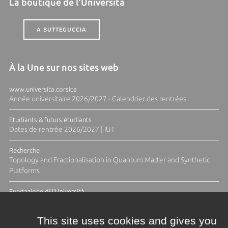
La boutique de l'Università
A BUTTEGUCCIA
À la Une sur nos sites web
www.universita.corsica
Année universitaire 2026/2027 - Calendrier des rentrées
Etudiants & futurs étudiants
Dates de rentrée 2026/2027 | IUT
Recherche
Topology and Fractionalisation in Quantum Matter and Synthetic
Platforms
Fundazione di l'Università
Résidence Ange Tomasi "Lagune and Zeste" avec la photographe
Diane Moulenc
This site uses cookies and gives you