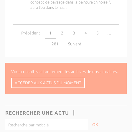
concept de paysage dans la peinture chinoise ",
aura lieu dans le hall...
Précédent
1
2
3
4
5
…
281
Suivant
Vous consultez actuellement les archives de nos actualités.
ACCÉDER AUX ACTUS DU MOMENT
RECHERCHER UNE ACTU