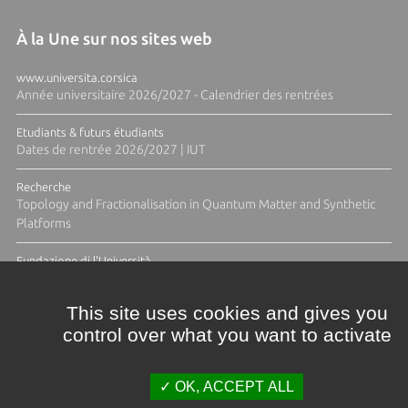
À la Une sur nos sites web
www.universita.corsica
Année universitaire 2026/2027 - Calendrier des rentrées
Etudiants & futurs étudiants
Dates de rentrée 2026/2027 | IUT
Recherche
Topology and Fractionalisation in Quantum Matter and Synthetic
Platforms
Fundazione di l'Università
Résidence Ange Tomasi "Lagune and Zeste" avec la photographe
Diane Moulenc
This site uses cookies and gives you
control over what you want to activate
ACTUS ET CALENDRIER ÉVÈNEMENTIEL
OK, ACCEPT ALL