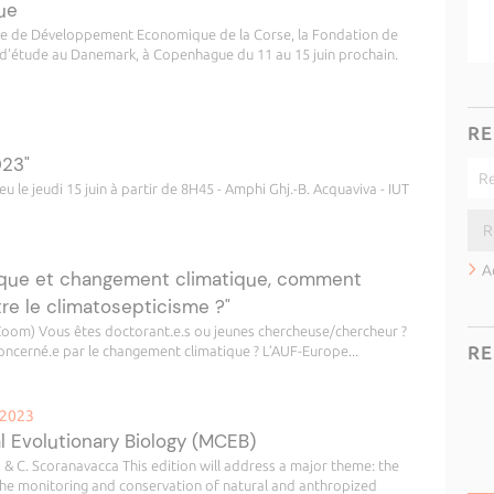
ue
nce de Développement Economique de la Corse, la Fondation de
e d'étude au Danemark, à Copenhague du 11 au 15 juin prochain.
RE
023"
 le jeudi 15 juin à partir de 8H45 - Amphi Ghj.-B. Acquaviva - IUT
A
fique et changement climatique, comment
re le climatosepticisme ?"
 (Zoom) Vous êtes doctorant.e.s ou jeunes chercheuse/chercheur ?
RE
concerné.e par le changement climatique ? L’AUF-Europe...
 2023
 Evolutionary Biology (MCEB)
 & C. Scoranavacca This edition will address a major theme: the
 the monitoring and conservation of natural and anthropized