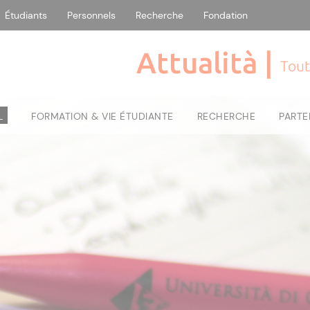
Étudiants
Personnels
Recherche
Fondation
Attualità |
Tout
L
FORMATION & VIE ÉTUDIANTE
RECHERCHE
PARTE