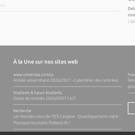
2023
Del
coo
|
up
À la Une sur nos sites web
www.universita.corsica
Fund
Année universitaire 2026/2027 - Calendrier des rentrées
Rés
pho
Etudiants & futurs étudiants
Dates de rentrée 2026/2027 | IUT
Recherche
Les Rendez-vous de l'IES Cargèse : Quantiquement votre :
Pourquoi les trains flottent-ils ?