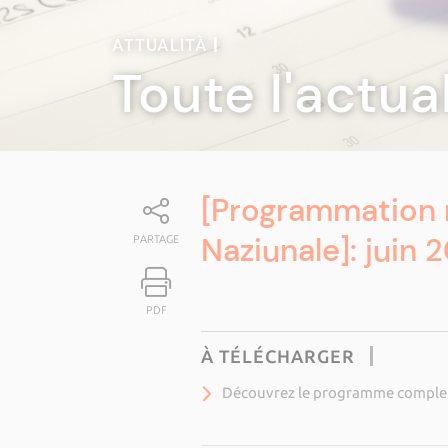
ATTUALITÀ
|
Toute l'actua
[Programmation 
Naziunale]: juin 
PARTAGE
PDF
À TÉLÉCHARGER
Découvrez le programme complet i