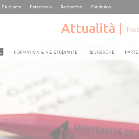
Étudiants
Personnels
Recherche
Fondation
Attualità |
Tout
L
FORMATION & VIE ÉTUDIANTE
RECHERCHE
PARTE