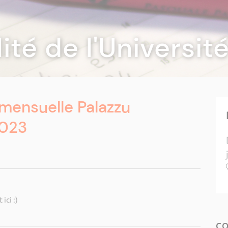
lité de l'Universi
mensuelle Palazzu
2023
ci :)
C