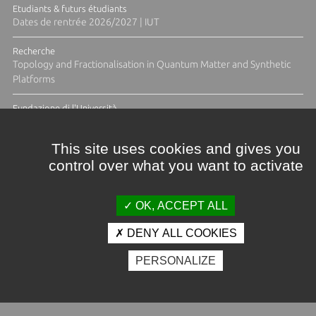
Etudiants & futurs étudiants
Dates de rentrée 2026/2027 | IUT
Recherche
Topology and Fractionalisation in Quantum Matter and Synthetic
Platforms
Fundazione di l'Università
Résidence Ange Tomasi "Lagune and Zeste" avec la photographe
Diane Moulenc
This site uses cookies and gives you
control over what you want to activate
ACTUS ET CALENDRIER ÉVÈNEMENTIEL
OK, ACCEPT ALL
DENY ALL COOKIES
Crédits et mentions légales
PERSONALIZE
Contacts
Plan d'accès
Espace presse
Photothèque
Recrutement
Marchés publics