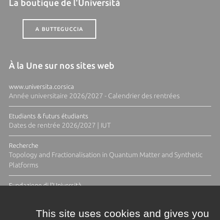
La boutique de l'Università
A BUTTEGUCCIA
À la Une sur nos sites web
www.universita.corsica
Année universitaire 2026/2027 - Calendrier des rentrées
Etudiants & futurs étudiants
Dates de rentrée 2026/2027 | IUT
Recherche
Topology and Fractionalisation in Quantum Matter and Synthetic
Platforms
Fundazione di l'Università
Résidence Ange Tomasi "Lagune and Zeste" avec la photographe
Diane Moulenc
This site uses cookies and gives you