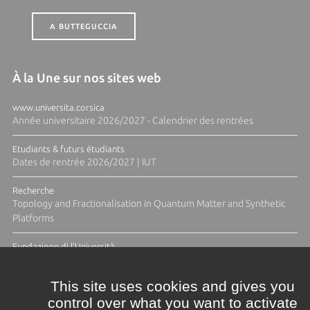
A BUTTEGUCCIA
À la Une sur nos sites web
www.universita.corsica
Année universitaire 2026/2027 - Calendrier des rentrées
Etudiants & futurs étudiants
Dates de rentrée 2026/2027 | IUT
Recherche
Topology and Fractionalisation in Quantum Matter and Synthetic
Platforms
Fundazione di l'Università
Résidence Ange Tomasi "Lagune and Zeste" avec la photographe
Diane Moulenc
This site uses cookies and gives you
control over what you want to activate