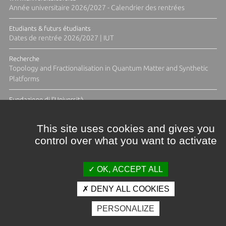
Année universitaire 2026/2027 - Calendrier des rentrées
Etudiants & futurs étudiants
Dates de rentrée 2026/2027 | IUT
Recherche
Topology and Fractionalisation in Quantum Matter and Synthetic
Platforms
Fundazione di l'Università
Résidence Ange Tomasi "Lagune and Zeste" avec la photographe
Diane Moulenc
This site uses cookies and gives you
control over what you want to activate
ACTUS ET CALENDRIER ÉVÈNEMENTIEL
OK, ACCEPT ALL
DENY ALL COOKIES
Crédits et mentions légales
PERSONALIZE
Contacts
Plan d'accès
Espace presse
Photothèque
Recrutement
Marchés publics