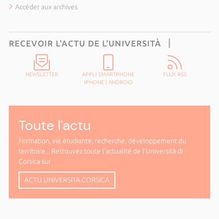
Accéder aux archives
RECEVOIR L'ACTU DE L'UNIVERSITÀ
NEWSLETTER
APPLI SMARTPHONE
FLUX RSS
IPHONE
|
ANDROID
Toute l'actu
Formation, vie étudiante, recherche, développement du
territoire... Retrouvez toute l'actualité de l'Università di
Corsica sur
ACTU.UNIVERSITA.CORSICA