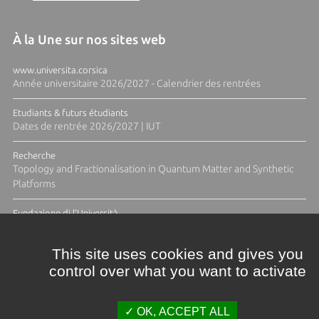
À la Une sur nos sites web
www.universita.corsica
Année universitaire 2026/2027 - Calendrier des rentrées
Etudiants & futurs étudiants
Dates de rentrée 2026/2027 | IUT
Recherche
Topology and Fractionalisation in Quantum Matter and Synthetic
Platforms
Fundazione di l'Università
Résidence Ange Tomasi "Lagune and Zeste" avec la photographe
Diane Moulenc
This site uses cookies and gives you
control over what you want to activate
ACTUS ET CALENDRIER ÉVÈNEMENTIEL
OK, ACCEPT ALL