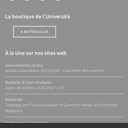
La boutique de l'Università
A BUTTEGUCCIA
À la Une sur nos sites web
www.universita.corsica
Année universitaire 2026/2027 - Calendrier des rentrées
Etudiants & futurs étudiants
Dates de rentrée 2026/2027 | IUT
Recherche
Topology and Fractionalisation in Quantum Matter and Synthetic
Platforms
Fundazione di l'Università
Résidence Ange Tomasi "Lagune and Zeste" avec la photographe