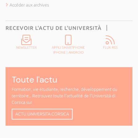
Accéder aux archives
RECEVOIR L'ACTU DE L'UNIVERSITÀ
NEWSLETTER
APPLI SMARTPHONE
FLUX RSS
IPHONE
|
ANDROID
Toute l'actu
Formation, vie étudiante, recherche, développement du
territoire... Retrouvez toute l'actualité de l'Università di
Corsica sur
ACTU.UNIVERSITA.CORSICA