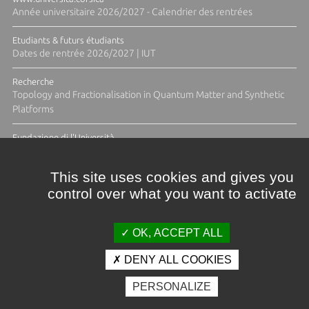
Année universitaire 2026/2027 - Calendrier des rentrées
Etudiants & futurs étudiants
Dates de rentrée 2026/2027 | IUT
Recherche
Topology and Fractionalisation in Quantum Matter and Synthetic
Platforms
Fundazione di l'Università
Résidence Ange Tomasi "Lagune and Zeste" avec la photographe
Diane Moulenc
This site uses cookies and gives you
control over what you want to activate
ACTUS ET CALENDRIER ÉVÈNEMENTIEL
OK, ACCEPT ALL
DENY ALL COOKIES
Crédits et mentions légales
PERSONALIZE
Contacts
Plan d'accès
Espace presse
Photothèque
Recrutement
Marchés publics