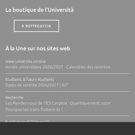
La boutique de l'Università
A BUTTEGUCCIA
À la Une sur nos sites web
www.universita.corsica
Année universitaire 2026/2027 - Calendrier des rentrées
Etudiants & futurs étudiants
Dates de rentrée 2026/2027 | IUT
Recherche
Les Rendez-vous de l'IES Cargèse : Quantiquement votre :
Pourquoi les trains flottent-ils ?
Fundazione di l'Università
Résidence Ange Tomasi "Lagune and Zeste" avec la photographe
Diane Moulenc