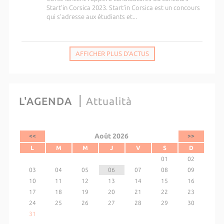
Start’in Corsica 2023. Start’in Corsica est un concours
qui s’adresse aux étudiants et...
AFFICHER PLUS D'ACTUS
L'AGENDA
Attualità
Août 2026
<<
>>
L
M
M
J
V
S
D
01
02
03
04
05
06
07
08
09
10
11
12
13
14
15
16
17
18
19
20
21
22
23
24
25
26
27
28
29
30
31