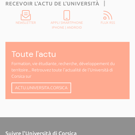
RECEVOIR L'ACTU DE L'UNIVERSITÀ
NEWSLETTER
APPLI SMARTPHONE
FLUX RSS
IPHONE
|
ANDROID
Toute l'actu
Formation, vie étudiante, recherche, développement du
territoire... Retrouvez toute l'actualité de l'Università di
Corsica sur
ACTU.UNIVERSITA.CORSICA
Suivre l'Università di Corsica