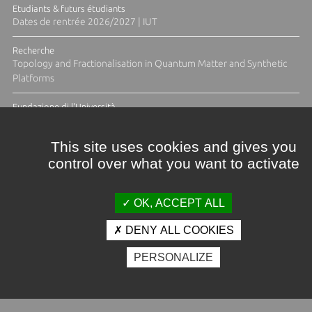
Etudiants & futurs étudiants
Dates de rentrée 2026/2027 | IUT
Recherche
Topology and Fractionalisation in Quantum Matter and Synthetic
Platforms
Fundazione di l'Università
Résidence Ange Tomasi "Lagune and Zeste" avec la photographe
Diane Moulenc
This site uses cookies and gives you
control over what you want to activate
ACTUS ET CALENDRIER ÉVÈNEMENTIEL
OK, ACCEPT ALL
DENY ALL COOKIES
Crédits et mentions légales
PERSONALIZE
Contacts
Plan d'accès
Espace presse
Photothèque
Recrutement
Marchés publics