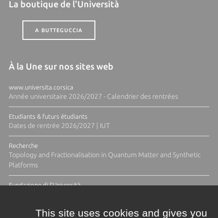
La boutique de l'Università
A BUTTEGUCCIA
À la Une sur nos sites web
www.universita.corsica
Année universitaire 2026/2027 - Calendrier des rentrées
Etudiants & futurs étudiants
Dates de rentrée 2026/2027 | IUT
Recherche
Topology and Fractionalisation in Quantum Matter and Synthetic
Platforms
Fundazione di l'Università
Résidence Ange Tomasi "Lagune and Zeste" avec la photographe
Diane Moulenc
This site uses cookies and gives you