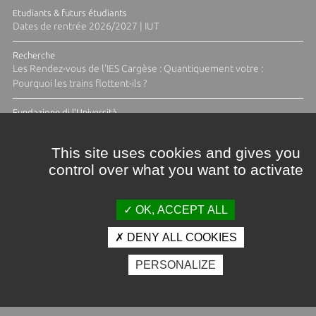
Etudiants & futurs étudiants
Dates de rentrée 2026/2027 | IUT
Recherche
Les Rendez-vous de l'IES Cargèse : Quantiquement votre :
Pourquoi les trains flottent-ils ?
Fundazione di l'Università
Résidence Ange Tomasi "Lagune and Zeste" avec la photographe
Diane Moulenc
This site uses cookies and gives you
control over what you want to activate
ACTUS ET CALENDRIER ÉVÈNEMENTIEL
OK, ACCEPT ALL
DENY ALL COOKIES
Crédits et mentions légales
PERSONALIZE
Contacts
Plan d'accès
Espace presse
Photothèque
Recrutement
Marchés publics