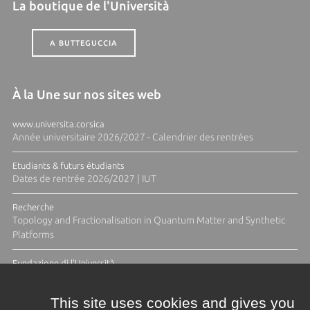
La boutique de l'Università
A BUTTEGUCCIA
À la Une sur nos sites web
www.universita.corsica
Année universitaire 2026/2027 - Calendrier des rentrées
Etudiants & futurs étudiants
Dates de rentrée 2026/2027 | IUT
Recherche
Topology and Fractionalisation in Quantum Matter and Synthetic
Platforms
Fundazione di l'Università
Résidence Ange Tomasi "Lagune and Zeste" avec la photographe
Diane Moulenc
This site uses cookies and gives you