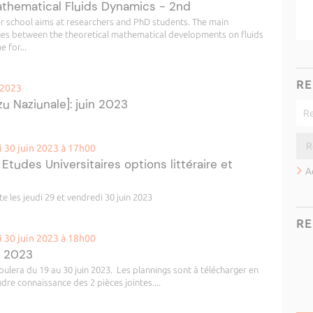
hematical Fluids Dynamics - 2nd
 school aims at researchers and PhD students. The main
ges between the theoretical mathematical developments on fluids
 for...
RE
 2023
u Naziunale]: juin 2023
i 30 juin 2023 à 17h00
udes Universitaires options littéraire et
A
te les jeudi 29 et vendredi 30 juin 2023
RE
i 30 juin 2023 à 18h00
n 2023
ulera du 19 au 30 juin 2023. Les plannings sont à télécharger en
re connaissance des 2 pièces jointes....