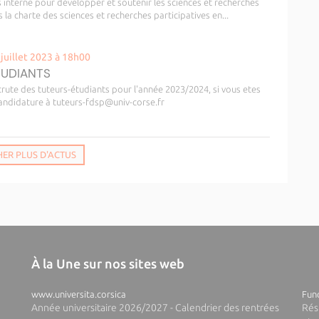
s interne pour développer et soutenir les sciences et recherches
ns la charte des sciences et recherches participatives en...
 juillet 2023 à 18h00
TUDIANTS
ecrute des tuteurs-étudiants pour l'année 2023/2024, si vous etes
andidature à tuteurs-fdsp@univ-corse.fr
HER PLUS D'ACTUS
À la Une sur nos sites web
www.universita.corsica
Fund
Année universitaire 2026/2027 - Calendrier des rentrées
Rés