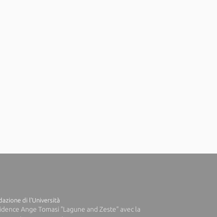
azione di l'Università
idence Ange Tomasi "Lagune and Zeste" avec la