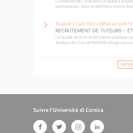
L’Université de Corse lance un appel à projet
participatives. Selon la définition inscrite da
Du jeudi 22 juin 2023 à 08h00 au lundi 10
RECRUTEMENT DE TUTEURS - E
La faculté de Droit et de Science politique r
étudiant de L3 ou de MASTER envoyé votre c
AFFIC
Suivre l'Università di Corsica