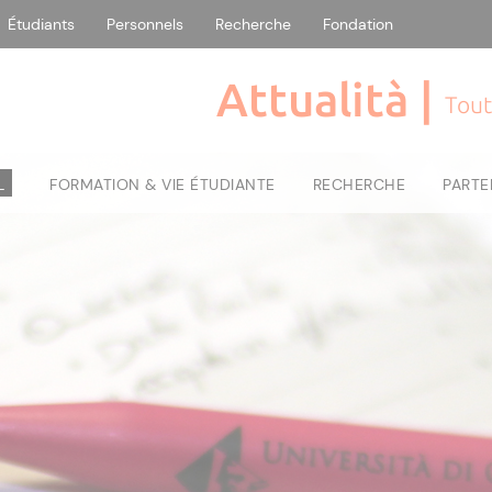
Étudiants
Personnels
Recherche
Fondation
Attualità |
Tout
L
FORMATION & VIE ÉTUDIANTE
RECHERCHE
PARTE