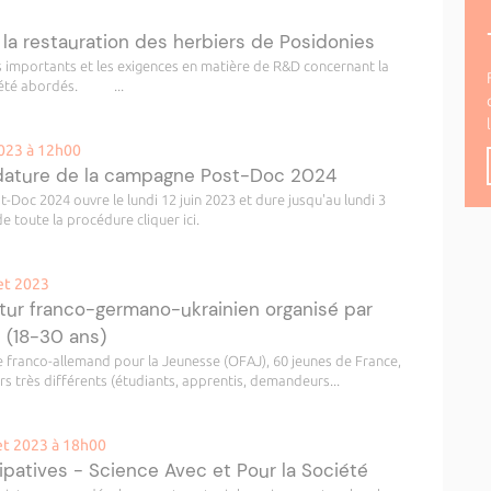
 la restauration des herbiers de Posidonies
us importants et les exigences en matière de R&D concernant la
nt été abordés. ...
2023 à 12h00
idature de la campagne Post-Doc 2024
Doc 2024 ouvre le lundi 12 juin 2023 et dure jusqu'au lundi 3
e toute la procédure cliquer ici.
let 2023
tur franco-germano-ukrainien organisé par
n (18-30 ans)
ce franco-allemand pour la Jeunesse (OFAJ), 60 jeunes de France,
s très différents (étudiants, apprentis, demandeurs...
let 2023 à 18h00
cipatives - Science Avec et Pour la Société