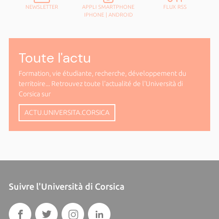
NEWSLETTER
APPLI SMARTPHONE
FLUX RSS
IPHONE
|
ANDROID
Toute l'actu
Formation, vie étudiante, recherche, développement du
territoire... Retrouvez toute l'actualité de l'Università di
Corsica sur
ACTU.UNIVERSITA.CORSICA
Suivre l'Università di Corsica