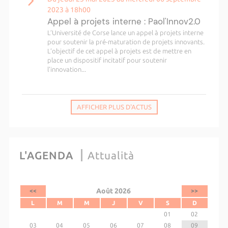
2023 à 18h00
Appel à projets interne : Paol'Innov2.0
L’Université de Corse lance un appel à projets interne
pour soutenir la pré-maturation de projets innovants.
L’objectif de cet appel à projets est de mettre en
place un dispositif incitatif pour soutenir
l’innovation...
AFFICHER PLUS D'ACTUS
L'AGENDA
Attualità
Août 2026
<<
>>
L
M
M
J
V
S
D
01
02
03
04
05
06
07
08
09