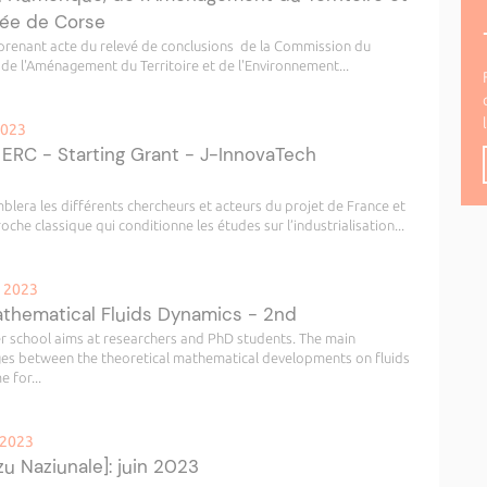
lée de Corse
 prenant acte du relevé de conclusions de la Commission du
 l'Aménagement du Territoire et de l'Environnement...
2023
 ERC - Starting Grant - J-InnovaTech
mblera les différents chercheurs et acteurs du projet de France et
oche classique qui conditionne les études sur l’industrialisation...
n 2023
hematical Fluids Dynamics - 2nd
 school aims at researchers and PhD students. The main
ges between the theoretical mathematical developments on fluids
 for...
 2023
u Naziunale]: juin 2023