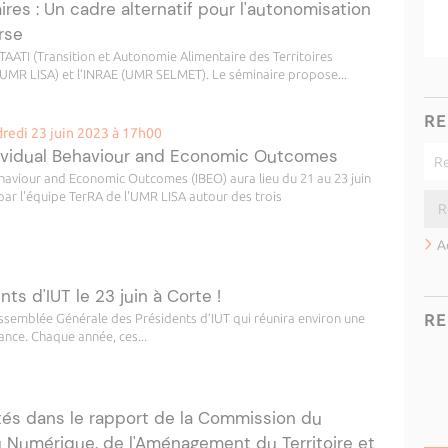
es : Un cadre alternatif pour l'autonomisation
rse
 TAATI (Transition et Autonomie Alimentaire des Territoires
 (UMR LISA) et l’INRAE (UMR SELMET). Le séminaire propose...
RE
redi 23 juin 2023 à 17h00
ndividual Behaviour and Economic Outcomes
ehaviour and Economic Outcomes (IBEO) aura lieu du 21 au 23 juin
 par l'équipe TerRA de l'UMR LISA autour des trois
A
s d'IUT le 23 juin à Corte !
RE
l’Assemblée Générale des Présidents d’IUT qui réunira environ une
ance. Chaque année, ces...
tés dans le rapport de la Commission du
Numérique, de l'Aménagement du Territoire et