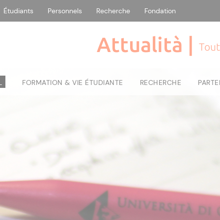
Étudiants
Personnels
Recherche
Fondation
Attualità |
Tout
L
FORMATION & VIE ÉTUDIANTE
RECHERCHE
PARTE