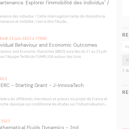
artenance. Explorer l'immobilité des individus" /
nance des individus ? Cette interrogation tente de distendre la
enance et mobilité, c’est-à-dire l’étude...
RE
redi 23 juin 2023 à 17h00
ndividual Behaviour and Economic Outcomes
ehaviour and Economic Outcomes (IBEO) aura lieu du 21 au 23 juin
 par l'équipe TerRA de l'UMR LISA autour des trois
A
2023
 ERC - Starting Grant - J-InnovaTech
RE
mblera les différents chercheurs et acteurs du projet de France et
oche classique qui conditionne les études sur l’industrialisation...
n 2023
hematical Fluids Dynamics - 2nd