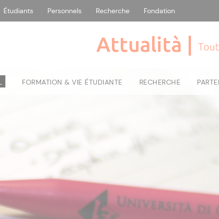
Étudiants
Personnels
Recherche
Fondation
Attualità |
Tout
L
FORMATION & VIE ÉTUDIANTE
RECHERCHE
PARTE