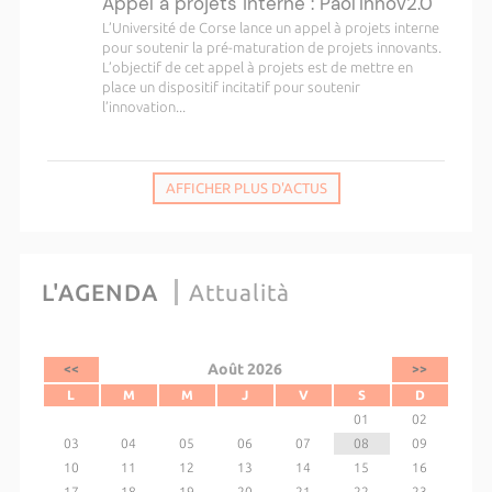
Appel à projets interne : Paol'Innov2.0
L’Université de Corse lance un appel à projets interne
pour soutenir la pré-maturation de projets innovants.
L’objectif de cet appel à projets est de mettre en
place un dispositif incitatif pour soutenir
l’innovation...
AFFICHER PLUS D'ACTUS
L'AGENDA
Attualità
Août 2026
<<
>>
L
M
M
J
V
S
D
01
02
03
04
05
06
07
08
09
10
11
12
13
14
15
16
17
18
19
20
21
22
23