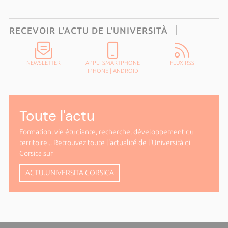
RECEVOIR L'ACTU DE L'UNIVERSITÀ
NEWSLETTER
APPLI SMARTPHONE
FLUX RSS
IPHONE
|
ANDROID
Toute l'actu
Formation, vie étudiante, recherche, développement du
territoire... Retrouvez toute l'actualité de l'Università di
Corsica sur
ACTU.UNIVERSITA.CORSICA