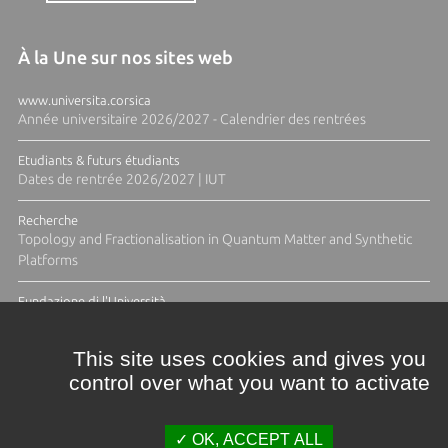
À la Une sur nos sites web
www.universita.corsica
Année universitaire 2026/2027 - Calendrier des rentrées
Etudiants & futurs étudiants
Dates de rentrée 2026/2027 | IUT
Recherche
Topology and Fractionalisation in Quantum Matter and Synthetic
Platforms
Fundazione di l'Università
Résidence Ange Tomasi "Lagune and Zeste" avec la photographe
Diane Moulenc
This site uses cookies and gives you
control over what you want to activate
ACTUS ET CALENDRIER ÉVÈNEMENTIEL
OK, ACCEPT ALL