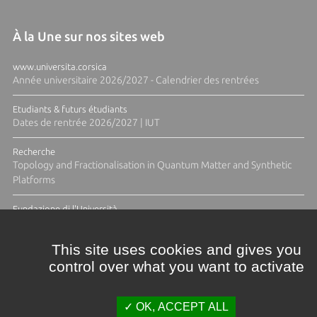
À la Une sur nos sites web
www.universita.corsica
Année universitaire 2026/2027 - Calendrier des rentrées
Etudiants & futurs étudiants
Dates de rentrée 2026/2027 | IUT
Recherche
Topology and Fractionalisation in Quantum Matter and Synthetic
Platforms
Fundazione di l'Università
Résidence Ange Tomasi "Lagune and Zeste" avec la photographe
Diane Moulenc
This site uses cookies and gives you
control over what you want to activate
ACTUS ET CALENDRIER ÉVÈNEMENTIEL
OK, ACCEPT ALL