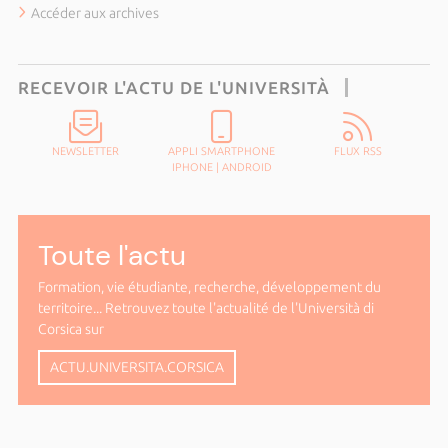
Accéder aux archives
RECEVOIR L'ACTU DE L'UNIVERSITÀ
NEWSLETTER
APPLI SMARTPHONE
FLUX RSS
IPHONE
|
ANDROID
Toute l'actu
Formation, vie étudiante, recherche, développement du
territoire... Retrouvez toute l'actualité de l'Università di
Corsica sur
ACTU.UNIVERSITA.CORSICA