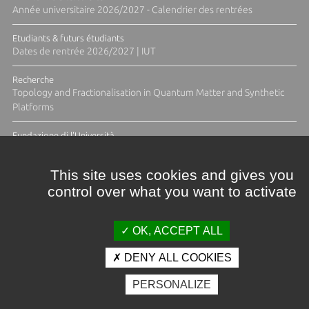
Année universitaire 2026/2027 - Calendrier des rentrées
Etudiants & futurs étudiants
Dates de rentrée 2026/2027 | IUT
Recherche
Topology and Fractionalisation in Quantum Matter and Synthetic
Platforms
Fundazione di l'Università
Résidence Ange Tomasi "Lagune and Zeste" avec la photographe
Diane Moulenc
This site uses cookies and gives you
control over what you want to activate
ACTUS ET CALENDRIER ÉVÈNEMENTIEL
OK, ACCEPT ALL
DENY ALL COOKIES
Crédits et mentions légales
PERSONALIZE
Contacts
Plan d'accès
Espace presse
Photothèque
Recrutement
Marchés publics