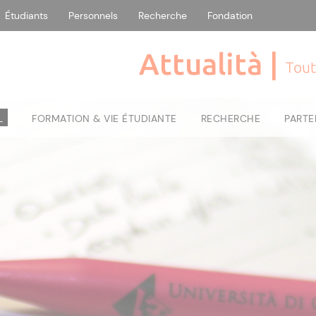
Étudiants
Personnels
Recherche
Fondation
Attualità |
Tout
L
FORMATION & VIE ÉTUDIANTE
RECHERCHE
PARTE