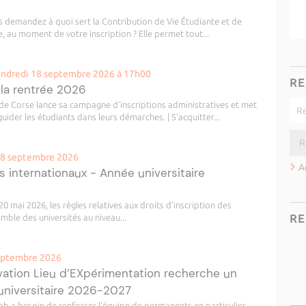
s demandez à quoi sert la Contribution de Vie Étudiante et de
au moment de votre inscription ? Elle permet tout...
vendredi 18 septembre 2026 à 17h00
RE
 la rentrée 2026
é de Corse lance sa campagne d’inscriptions administratives et met
er les étudiants dans leurs démarches. | S'acquitter...
 18 septembre 2026
A
s internationaux - Année universitaire
20 mai 2026, les règles relatives aux droits d’inscription des
RE
mble des universités au niveau...
septembre 2026
vation Lieu d’EXpérimentation recherche un
universitaire 2026-2027
ab a besoin de renforcer l'équipe de permanents en particulier