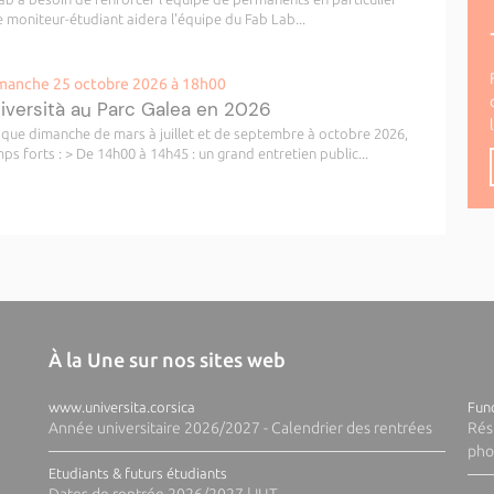
 moniteur-étudiant aidera l'équipe du Fab Lab...
manche 25 octobre 2026 à 18h00
niversità au Parc Galea en 2026
haque dimanche de mars à juillet et de septembre à octobre 2026,
s forts : > De 14h00 à 14h45 : un grand entretien public...
À la Une sur nos sites web
www.universita.corsica
Fund
Année universitaire 2026/2027 - Calendrier des rentrées
Rés
pho
Etudiants & futurs étudiants