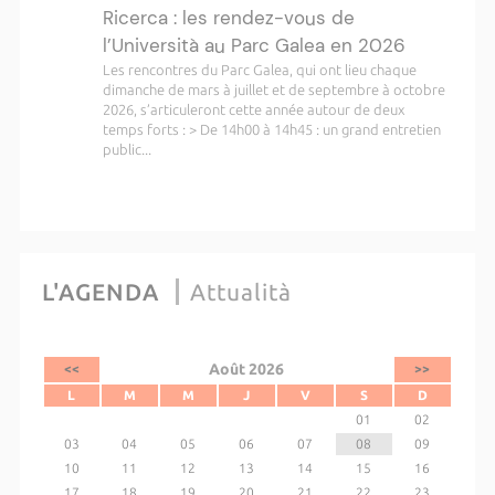
Ricerca : les rendez-vous de
l’Università au Parc Galea en 2026
Les rencontres du Parc Galea, qui ont lieu chaque
dimanche de mars à juillet et de septembre à octobre
2026, s’articuleront cette année autour de deux
temps forts : > De 14h00 à 14h45 : un grand entretien
public...
L'AGENDA
Attualità
Août 2026
<<
>>
L
M
M
J
V
S
D
01
02
03
04
05
06
07
08
09
10
11
12
13
14
15
16
17
18
19
20
21
22
23