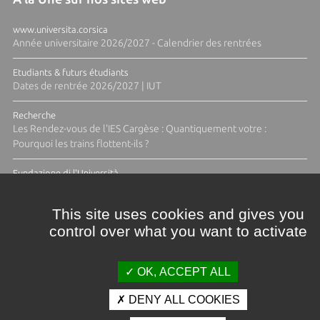
www.universita.corsica
Année universitaire 2026/2027 - Calendrier des rentrées
Etudiants & futurs étudiants
Dates de rentrée 2026/2027 | IUT
Recherche
Les Rendez-vous de l'IES Cargèse : Quantiquement votre :
Pourquoi les trains flottent-ils ?
Fundazione di l'Università
Résidence Ange Tomasi "Lagune and Zeste" avec la photographe
Diane Moulenc
This site uses cookies and gives you
control over what you want to activate
ACTUS ET CALENDRIER ÉVÈNEMENTIEL
OK, ACCEPT ALL
DENY ALL COOKIES
Crédits et mentions légales