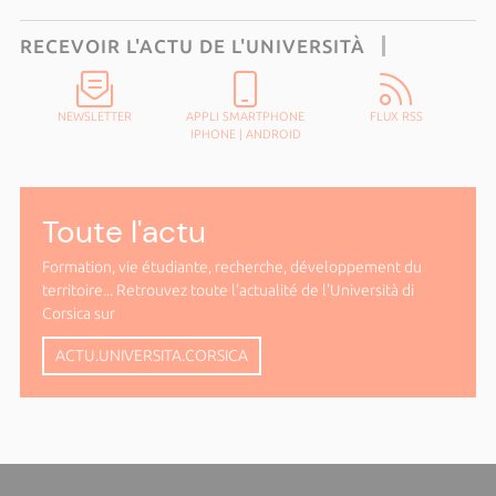
RECEVOIR L'ACTU DE L'UNIVERSITÀ
NEWSLETTER
APPLI SMARTPHONE
FLUX RSS
IPHONE
|
ANDROID
Toute l'actu
Formation, vie étudiante, recherche, développement du
territoire... Retrouvez toute l'actualité de l'Università di
Corsica sur
ACTU.UNIVERSITA.CORSICA