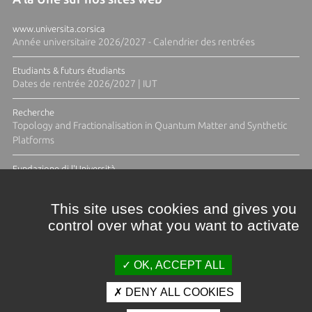
www.universita.corsica
Année universitaire 2026/2027 - Calendrier des rentrées
Etudiants & futurs étudiants
Dates de rentrée 2026/2027 | IUT
Recherche
Topology and Fractionalisation in Quantum Matter and Synthetic
Platforms
Fundazione di l'Università
Résidence Ange Tomasi "Lagune and Zeste" avec la photographe
Diane Moulenc
This site uses cookies and gives you
control over what you want to activate
ACTUS ET CALENDRIER ÉVÈNEMENTIEL
OK, ACCEPT ALL
DENY ALL COOKIES
Crédits et mentions légales