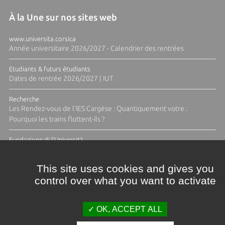
À la Une sur nos sites web
www.universita.corsica
Année universitaire 2026/2027 - Calendrier des rentrées
Etudiants & futurs étudiants
Dates de rentrée 2026/2027 | IUT
Recherche
Les Rendez-vous de l'IES Cargèse : Quantiquement votre :
Pourquoi les trains flottent-ils ?
Fundazione di l'Università
Résidence Ange Tomasi "Lagune and Zeste" avec la photographe
Diane Moulenc
This site uses cookies and gives you
control over what you want to activate
ACTUS ET CALENDRIER ÉVÈNEMENTIEL
OK, ACCEPT ALL