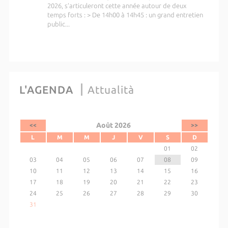
2026, s’articuleront cette année autour de deux
temps forts : > De 14h00 à 14h45 : un grand entretien
public...
L'AGENDA
Attualità
Août 2026
<<
>>
L
M
M
J
V
S
D
01
02
03
04
05
06
07
08
09
10
11
12
13
14
15
16
17
18
19
20
21
22
23
24
25
26
27
28
29
30
31