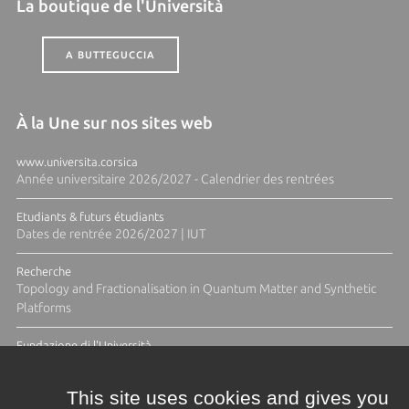
La boutique de l'Università
A BUTTEGUCCIA
À la Une sur nos sites web
www.universita.corsica
Année universitaire 2026/2027 - Calendrier des rentrées
Etudiants & futurs étudiants
Dates de rentrée 2026/2027 | IUT
Recherche
Topology and Fractionalisation in Quantum Matter and Synthetic
Platforms
Fundazione di l'Università
Résidence Ange Tomasi "Lagune and Zeste" avec la photographe
Diane Moulenc
This site uses cookies and gives you