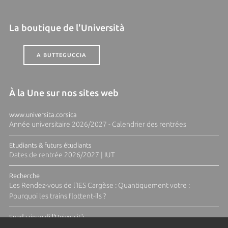
La boutique de l'Università
A BUTTEGUCCIA
À la Une sur nos sites web
www.universita.corsica
Année universitaire 2026/2027 - Calendrier des rentrées
Etudiants & futurs étudiants
Dates de rentrée 2026/2027 | IUT
Recherche
Les Rendez-vous de l'IES Cargèse : Quantiquement votre :
Pourquoi les trains flottent-ils ?
Fundazione di l'Università
Résidence Ange Tomasi "Lagune and Zeste" avec la photographe