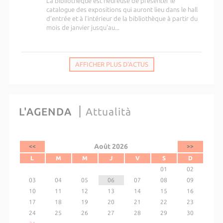
La bibliothèque est heureuse de présenter le
catalogue des expositions qui auront lieu dans le hall
d’entrée et à l’intérieur de la bibliothèque à partir du
mois de janvier jusqu'au...
AFFICHER PLUS D'ACTUS
L'AGENDA
Attualità
Août 2026
<<
>>
L
M
M
J
V
S
D
01
02
03
04
05
06
07
08
09
10
11
12
13
14
15
16
17
18
19
20
21
22
23
24
25
26
27
28
29
30