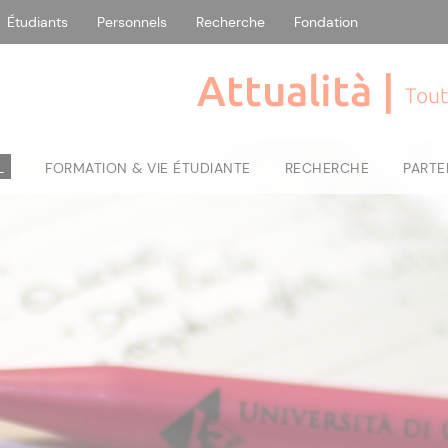
Étudiants
Personnels
Recherche
Fondation
Attualità |
Tout
L
FORMATION & VIE ÉTUDIANTE
RECHERCHE
PARTE