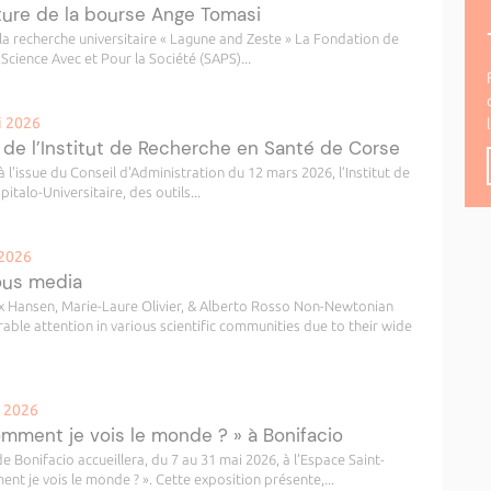
ture de la bourse Ange Tomasi
a recherche universitaire « Lagune and Zeste » La Fondation de
 Science Avec et Pour la Société (SAPS)...
i 2026
 de l’Institut de Recherche en Santé de Corse
à l'issue du Conseil d'Administration du 12 mars 2026, l’Institut de
talo-Universitaire, des outils...
 2026
ous media
ex Hansen, Marie-Laure Olivier, & Alberto Rosso Non-Newtonian
able attention in various scientific communities due to their wide
i 2026
omment je vois le monde ? » à Bonifacio
 de Bonifacio accueillera, du 7 au 31 mai 2026, à l'Espace Saint-
t je vois le monde ? ». Cette exposition présente,...