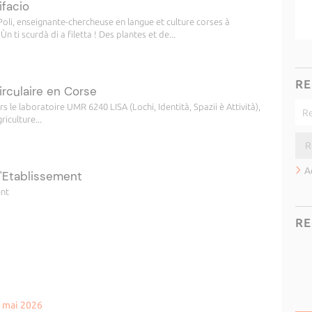
ifacio
 Poli, enseignante-chercheuse en langue et culture corses à
n ti scurdà di a filetta ! Des plantes et de...
RE
irculaire en Corse
rs le laboratoire UMR 6240 LISA (Lochi, Identità, Spazii è Attività),
iculture...
A
d'Etablissement
ent
RE
5 mai 2026