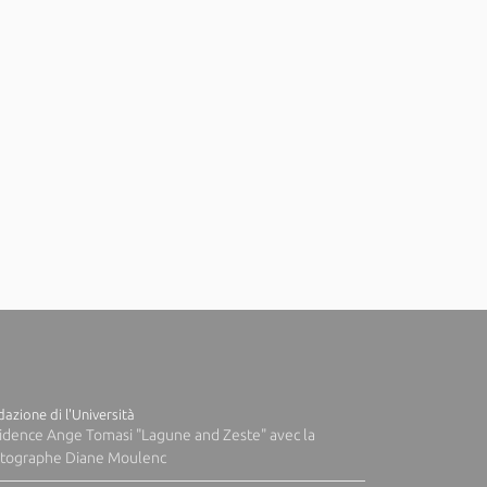
azione di l'Università
idence Ange Tomasi "Lagune and Zeste" avec la
tographe Diane Moulenc