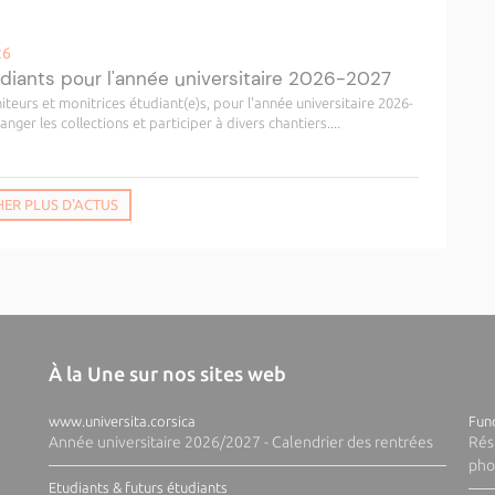
26
diants pour l'année universitaire 2026-2027
teurs et monitrices étudiant(e)s, pour l'année universitaire 2026-
ranger les collections et participer à divers chantiers....
HER PLUS D'ACTUS
À la Une sur nos sites web
www.universita.corsica
Fund
Année universitaire 2026/2027 - Calendrier des rentrées
Rés
pho
Etudiants & futurs étudiants