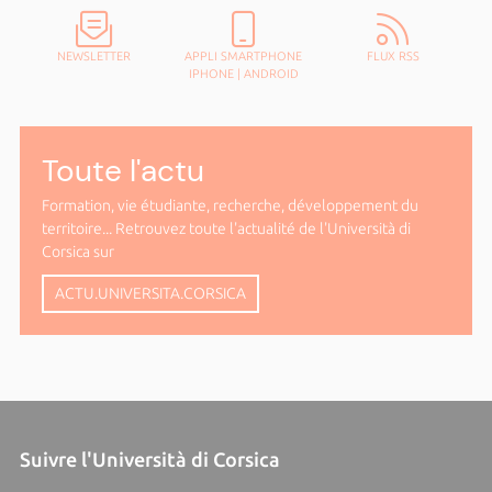
NEWSLETTER
APPLI SMARTPHONE
FLUX RSS
IPHONE
|
ANDROID
Toute l'actu
Formation, vie étudiante, recherche, développement du
territoire... Retrouvez toute l'actualité de l'Università di
Corsica sur
ACTU.UNIVERSITA.CORSICA
Suivre l'Università di Corsica