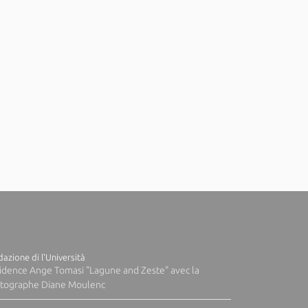
azione di l'Università
idence Ange Tomasi "Lagune and Zeste" avec la
tographe Diane Moulenc