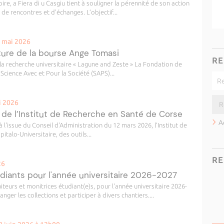
ire, a Fiera di u Casgiu tient à souligner la pérennité de son action
e rencontres et d'échanges. L’objectif...
5 mai 2026
ture de la bourse Ange Tomasi
RE
a recherche universitaire « Lagune and Zeste » La Fondation de
 Science Avec et Pour la Société (SAPS)...
i 2026
 de l’Institut de Recherche en Santé de Corse
A
à l'issue du Conseil d'Administration du 12 mars 2026, l’Institut de
talo-Universitaire, des outils...
RE
26
diants pour l'année universitaire 2026-2027
teurs et monitrices étudiant(e)s, pour l'année universitaire 2026-
ranger les collections et participer à divers chantiers....