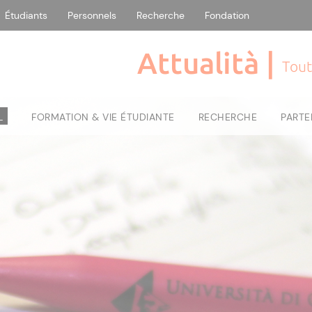
Étudiants
Personnels
Recherche
Fondation
Attualità |
Tout
L
FORMATION & VIE ÉTUDIANTE
RECHERCHE
PARTE