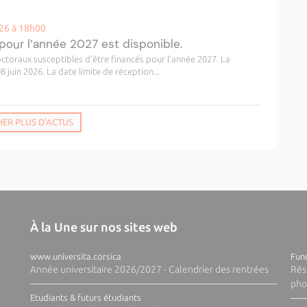
026 à 18h00
pour l’année 2027 est disponible.
octoraux susceptibles d’être financés pour l’année 2027. La
juin 2026. La date limite de réception...
HER PLUS D'ACTUS
À la Une sur nos sites web
www.universita.corsica
Fund
Année universitaire 2026/2027 - Calendrier des rentrées
Rés
pho
Etudiants & futurs étudiants