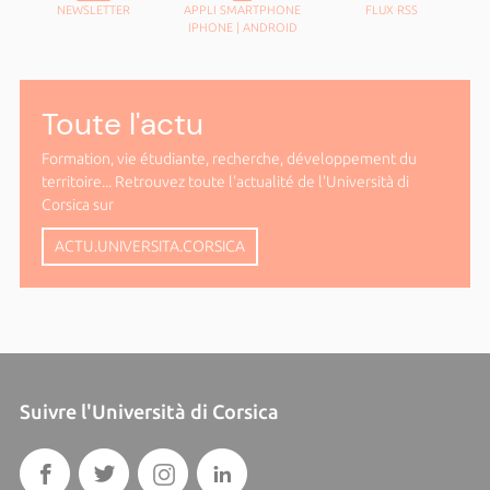
NEWSLETTER
APPLI SMARTPHONE
FLUX RSS
IPHONE
|
ANDROID
Toute l'actu
Formation, vie étudiante, recherche, développement du
territoire... Retrouvez toute l'actualité de l'Università di
Corsica sur
ACTU.UNIVERSITA.CORSICA
Suivre l'Università di Corsica