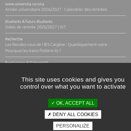
www.universita.corsica
Année universitaire 2026/2027 - Calendrier des rentrées
Etudiants & futurs étudiants
Dates de rentrée 2026/2027 | IUT
Recherche
Les Rendez-vous de l'IES Cargèse : Quantiquement votre :
Pourquoi les trains flottent-ils ?
Fundazione di l'Università
Résidence Ange Tomasi "Lagune and Zeste" avec la photographe
Diane Moulenc
This site uses cookies and gives you
control over what you want to activate
ACTUS ET CALENDRIER ÉVÈNEMENTIEL
OK, ACCEPT ALL
DENY ALL COOKIES
Crédits et mentions légales
PERSONALIZE
Contacts
Plan d'accès
Espace presse
Photothèque