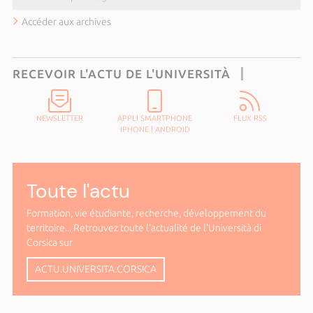
Accéder aux archives
RECEVOIR L'ACTU DE L'UNIVERSITÀ
NEWSLETTER
APPLI SMARTPHONE
FLUX RSS
IPHONE
|
ANDROID
Toute l'actu
Formation, vie étudiante, recherche, développement du
territoire... Retrouvez toute l'actualité de l'Università di
Corsica sur
ACTU.UNIVERSITA.CORSICA