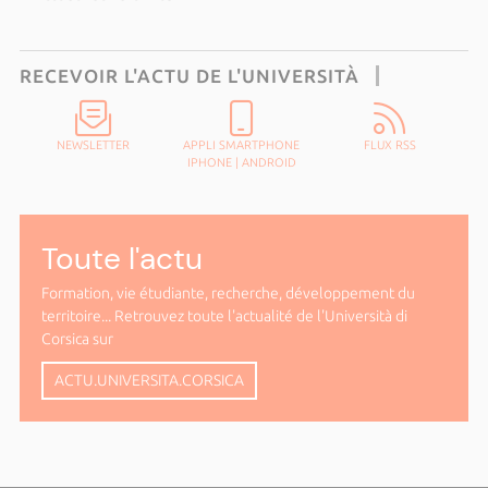
RECEVOIR L'ACTU DE L'UNIVERSITÀ
NEWSLETTER
APPLI SMARTPHONE
FLUX RSS
IPHONE
|
ANDROID
Toute l'actu
Formation, vie étudiante, recherche, développement du
territoire... Retrouvez toute l'actualité de l'Università di
Corsica sur
ACTU.UNIVERSITA.CORSICA