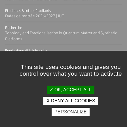
Etudiants & futurs étudiants
Dates de rentrée 2026/2027 | IUT
Recherche
Topology and Fractionalisation in Quantum Matter and Synthetic
Platforms
Fundazione di l'Università
Résidence Ange Tomasi "Lagune and Zeste" avec la photographe
Diane Moulenc
This site uses cookies and gives you
control over what you want to activate
ACTUS ET CALENDRIER ÉVÈNEMENTIEL
OK, ACCEPT ALL
DENY ALL COOKIES
Crédits et mentions légales
PERSONALIZE
Contacts
Plan d'accès
Espace presse
Photothèque
Recrutement
Marchés publics