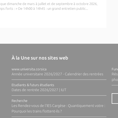
haque dimanche de mars à juillet et de septembre à octobre 2026,
s forts : > De 14h00 à 14h45 : un grand entretien public...
À la Une sur nos sites web
www.universita.corsica
Fund
Année universitaire 2026/2027 - Calendrier des rentrées
Rés
pho
Etudiants & futurs étudiants
Dates de rentrée 2026/2027 | IUT
Recherche
Les Rendez-vous de l'IES Cargèse : Quantiquement votre :
Pourquoi les trains flottent-ils ?