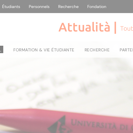
Étudiants
Personnels
Recherche
Fondation
Attualità |
Tout
L
FORMATION & VIE ÉTUDIANTE
RECHERCHE
PARTE