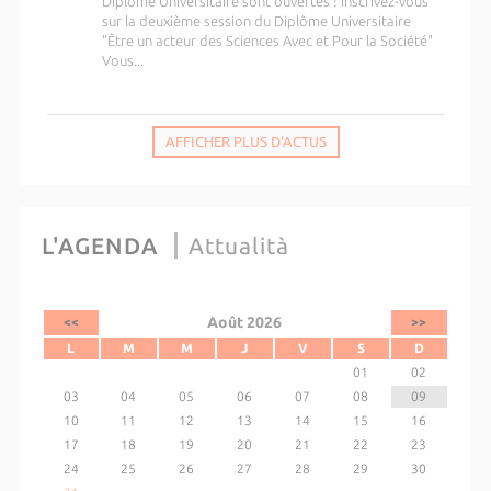
Diplôme Universitaire sont ouvertes ! Inscrivez-vous
sur la deuxième session du Diplôme Universitaire
"Être un acteur des Sciences Avec et Pour la Société"
Vous...
AFFICHER PLUS D'ACTUS
L'AGENDA
Attualità
Août 2026
<<
>>
L
M
M
J
V
S
D
01
02
03
04
05
06
07
08
09
10
11
12
13
14
15
16
17
18
19
20
21
22
23
24
25
26
27
28
29
30