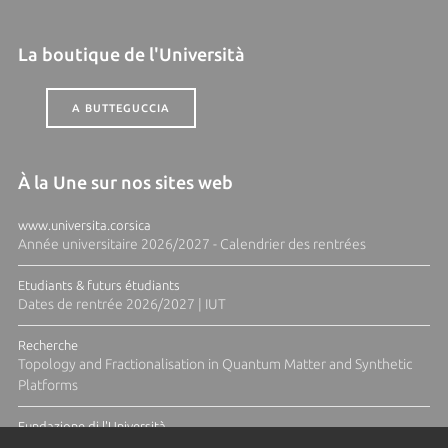
La boutique de l'Università
A BUTTEGUCCIA
À la Une sur nos sites web
www.universita.corsica
Année universitaire 2026/2027 - Calendrier des rentrées
Etudiants & futurs étudiants
Dates de rentrée 2026/2027 | IUT
Recherche
Topology and Fractionalisation in Quantum Matter and Synthetic
Platforms
Fundazione di l'Università
Résidence Ange Tomasi "Lagune and Zeste" avec la photographe