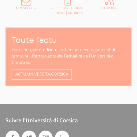
NEWSLETTER
APPLI SMARTPHONE
FLUX RSS
IPHONE
|
ANDROID
Toute l'actu
Formation, vie étudiante, recherche, développement du
territoire... Retrouvez toute l'actualité de l'Università di
Corsica sur
ACTU.UNIVERSITA.CORSICA
Suivre l'Università di Corsica