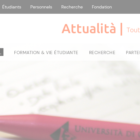
Étudiants
Personnels
Recherche
Fondation
Attualità |
Tout
L
FORMATION & VIE ÉTUDIANTE
RECHERCHE
PARTE