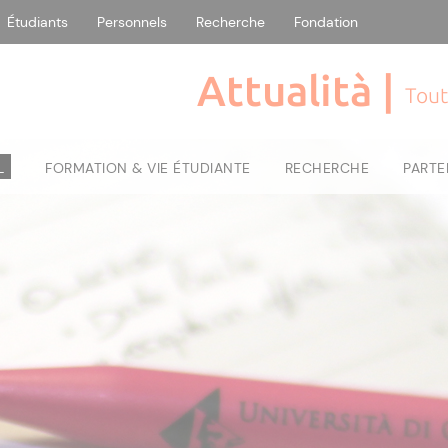
Étudiants
Personnels
Recherche
Fondation
Attualità |
Tout
L
FORMATION & VIE ÉTUDIANTE
RECHERCHE
PARTE