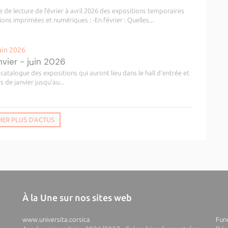
e de lecture de février à avril 2026 des expositions temporaires
ions imprimées et numériques : -En février : Quelles...
uin 2026
vier - juin 2026
catalogue des expositions qui auront lieu dans le hall d’entrée et
s de janvier jusqu'au...
HER PLUS D'ACTUS
À la Une sur nos sites web
www.universita.corsica
Fund