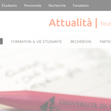
Étudiants
Personnels
Recherche
Fondation
Attualità |
Tout
L
FORMATION & VIE ÉTUDIANTE
RECHERCHE
PARTE