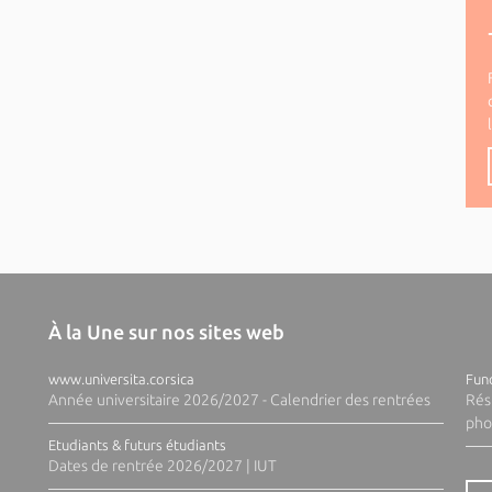
À la Une sur nos sites web
www.universita.corsica
Fund
Année universitaire 2026/2027 - Calendrier des rentrées
Rés
pho
Etudiants & futurs étudiants
Dates de rentrée 2026/2027 | IUT