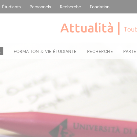
Étudiants
Personnels
Recherche
Fondation
Attualità |
Tout
L
FORMATION & VIE ÉTUDIANTE
RECHERCHE
PARTE