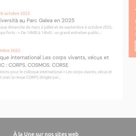
26 octobre 2025
niversità au Parc Galea en 2025
haque dimanche de mars à juillet et de septembre à octobre 2025,
s forts : > De 14h00 à 14h45 : un grand entretien public...
vembre 2025
ue international Les corps vivants, vécus et
#3C : CORPS. COSMOS. CORSE
tions pour le colloque international « Les corps vivants, vécus et
 avec la revue CORPS dirigée par...
À la Une sur nos sites web