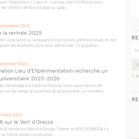
rir l’exposition « L’eau rit – L’acqua ride. Confluons pour
 de 13h30 à 18h30 à A Cisterna, salle...
 septembre 2025
 la rentrée 2025
RE
é de Corse lance sa campagne d’inscriptions administratives et met
er les étudiants dans leurs démarches. | S'acquitter...
septembre 2025
vation Lieu d’EXpérimentation recherche un
A
universitaire 2025-2026
 Lab déménage à la Caserne Padoue, nous avons besoin de
ier sur les temps d'ouverture du grand public. Le moniteur-
RE
octobre 2025
 sur le Vert d'Orezza
de la résidence Fabbrica Design. Thème: le VERT D'OREZZA La
r la 12ème année consécutive...