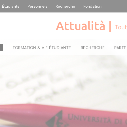
Étudiants
Personnels
Recherche
Fondation
Attualità |
Tout
L
FORMATION & VIE ÉTUDIANTE
RECHERCHE
PARTE