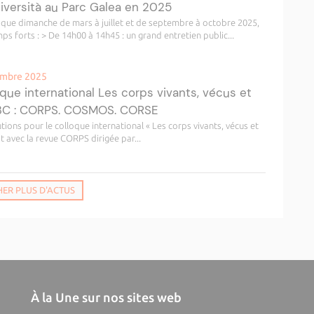
niversità au Parc Galea en 2025
haque dimanche de mars à juillet et de septembre à octobre 2025,
s forts : > De 14h00 à 14h45 : un grand entretien public...
vembre 2025
ue international Les corps vivants, vécus et
#3C : CORPS. COSMOS. CORSE
tions pour le colloque international « Les corps vivants, vécus et
 avec la revue CORPS dirigée par...
HER PLUS D'ACTUS
À la Une sur nos sites web