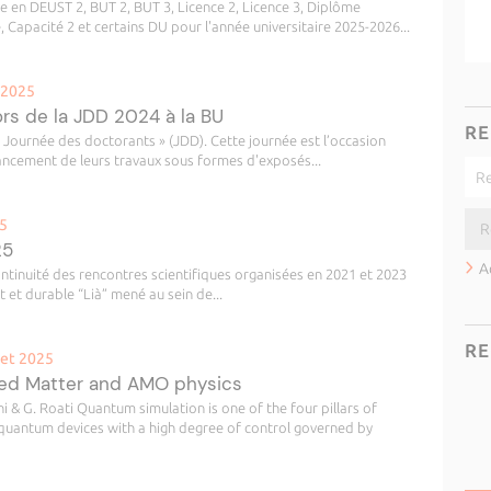
re en DEUST 2, BUT 2, BUT 3, Licence 2, Licence 3, Diplôme
, Capacité 2 et certains DU pour l'année universitaire 2025-2026...
n 2025
ors de la JDD 2024 à la BU
RE
 Journée des doctorants » (JDD). Cette journée est l’occasion
vancement de leurs travaux sous formes d'exposés...
25
25
A
tinuité des rencontres scientifiques organisées en 2021 et 2023
nt et durable “Lià” mené au sein de...
RE
let 2025
ed Matter and AMO physics
i & G. Roati Quantum simulation is one of the four pillars of
 quantum devices with a high degree of control governed by