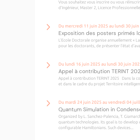
Vous souhaitez vous inscrire ou vous réinscri
d’Ingénieur, Master 2, Licence Professionnelle
Du mercredi 11 juin 2025 au lundi 30 jui
Exposition des posters primés l
L’Ecole Doctorale organise annuellement « La
pour les doctorants, de présenter l'état d'a
Du lundi 16 juin 2025 au lundi 30 juin 20
Appel à contribution TERINT 20
Appel à contribution TERINT 2025 Dans la con
et dans le cadre du projet Territoire intellige
Du mardi 24 juin 2025 au vendredi 04 juil
Quantum Simulation in Condens
Organized by L. Sanchez-Palencia, T. Giamarch
quantum technologies. Its goal is to develop
configurable Hamiltonians. Such devices...