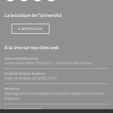
La boutique de l'Università
A BUTTEGUCCIA
À la Une sur nos sites web
www.universita.corsica
Année universitaire 2026/2027 - Calendrier des rentrées
Etudiants & futurs étudiants
Dates de rentrée 2026/2027 | IUT
Recherche
Topology and Fractionalisation in Quantum Matter and Synthetic
Platforms
Fundazione di l'Università