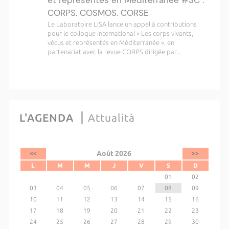
et représentés en Méditerranée #3C :
CORPS. COSMOS. CORSE
Le Laboratoire LISA lance un appel à contributions
pour le colloque international « Les corps vivants,
vécus et représentés en Méditerranée », en
partenariat avec la revue CORPS dirigée par...
L'AGENDA
Attualità
Août 2026
<<
>>
L
M
M
J
V
S
D
01
02
03
04
05
06
07
08
09
10
11
12
13
14
15
16
17
18
19
20
21
22
23
24
25
26
27
28
29
30